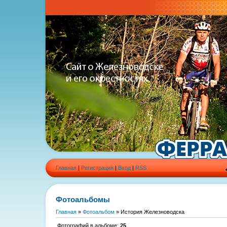
Главная
|
Регистрация
|
Вход
|
RSS
Фотоальбомы
Главная
»
Фотоальбом
» История Железноводска
Фотографий в альбоме
:
25