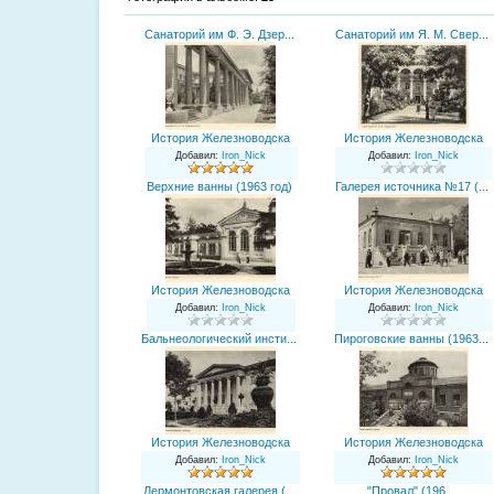
Санаторий им Ф. Э. Дзер...
Санаторий им Я. М. Свер...
История Железноводска
История Железноводска
Добавил
:
Iron_Nick
Добавил
:
Iron_Nick
Верхние ванны (1963 год)
Галерея источника №17 (...
История Железноводска
История Железноводска
Добавил
:
Iron_Nick
Добавил
:
Iron_Nick
Бальнеологический инсти...
Пироговские ванны (1963...
История Железноводска
История Железноводска
Добавил
:
Iron_Nick
Добавил
:
Iron_Nick
Лермонтовская галерея (...
"Провал" (196...