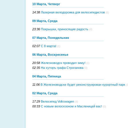
10 Марта, Четверг
14:38
Лазерная велодорожка для велосипедистов
(6)
09 Марта, Среда
23:36
Покрышки, приносящие радость
(0)
07 Марта, Понедельник
02:07
С 8 марта!
(1)
06 Марта, Воскресенье
20:58
Железноводск проводил зиму!
(1)
02:35
На хуторъ графа Строганова
(0)
04 Марта, Пятница
11:06
В Железноводске будет реконструирован курортный парк
(
02 Марта, Среда
17:29
Велосипед Volkswagen
(4)
00:33
С новым велосезоном и Масленицей вас!
(0)