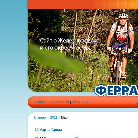
Главная
|
Регистрация
|
Вход
|
RSS
Главная
»
2011
»
Март
30 Марта, Среда