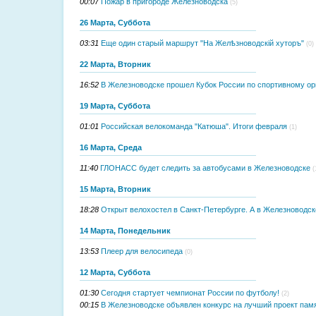
00:07
Пожар в пригороде Железноводска
(5)
26 Марта, Суббота
03:31
Еще один старый маршрут "На Желѣзноводскій хуторъ"
(0)
22 Марта, Вторник
16:52
В Железноводске прошел Кубок России по спортивному о
19 Марта, Суббота
01:01
Российская велокоманда "Катюша". Итоги февраля
(1)
16 Марта, Среда
11:40
ГЛОНАСС будет следить за автобусами в Железноводске
(
15 Марта, Вторник
18:28
Открыт велохостел в Санкт-Петербурге. А в Железноводск
14 Марта, Понедельник
13:53
Плеер для велосипеда
(0)
12 Марта, Суббота
01:30
Сегодня стартует чемпионат России по футболу!
(2)
00:15
В Железноводске объявлен конкурс на лучший проект па