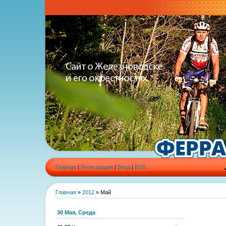
Главная
|
Регистрация
|
Вход
|
RSS
Главная
»
2012
»
Май
30 Мая, Среда