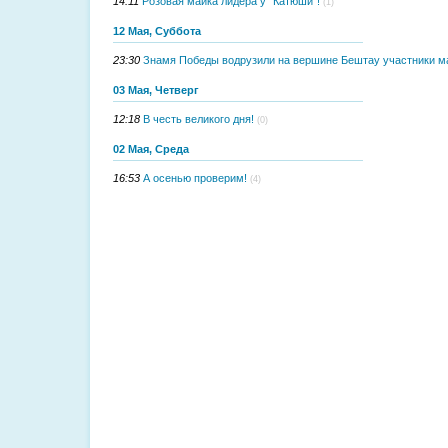
14:11
Розовая майка лидера у "Катюши"!
(1)
12 Мая, Суббота
23:30
Знамя Победы водрузили на вершине Бештау участники м
03 Мая, Четверг
12:18
В честь великого дня!
(0)
02 Мая, Среда
16:53
А осенью проверим!
(4)