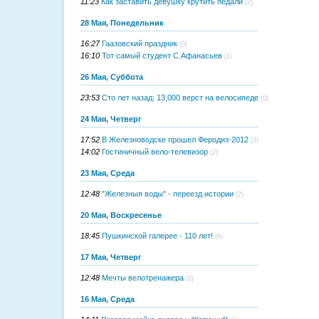
11:23
Как заставить девушку крутить педали
(2)
28 Мая, Понедельник
16:27
Гаазовский праздник
(0)
16:10
Тот самый студент С.Афанасьев
(1)
26 Мая, Суббота
23:53
Сто лет назад: 13,000 верст на велосипеде
(0)
24 Мая, Четверг
17:52
В Железноводске прошел Феродиз-2012
(3)
14:02
Гостиничный вело-телевизор
(2)
23 Мая, Среда
12:48
"Железныя воды" - переезд истории
(2)
20 Мая, Воскресенье
18:45
Пушкинской галерее - 110 лет!
(6)
17 Мая, Четверг
12:48
Мечты велотренажера
(2)
16 Мая, Среда