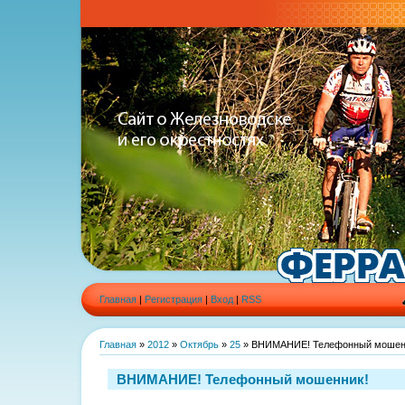
Главная
|
Регистрация
|
Вход
|
RSS
Главная
»
2012
»
Октябрь
»
25
» ВНИМАНИЕ! Телефонный мошен
ВНИМАНИЕ! Телефонный мошенник!