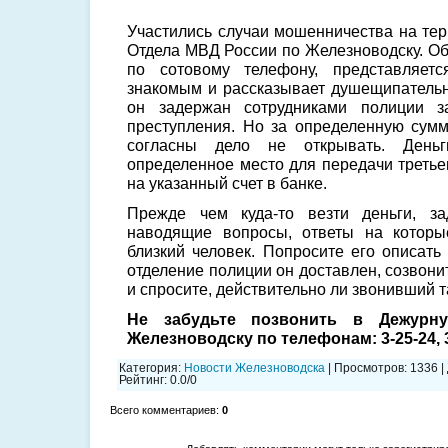
Участились случаи мошенничества на те
Отдела МВД России по Железноводску. О
по сотовому телефону, представляетс
знакомым и рассказывает душещипательн
он задержан сотрудниками полиции з
преступления. Но за определенную сумм
согласны дело не открывать. День
определенное место для передачи третье
на указанный счет в банке.
Прежде чем куда-то везти деньги, за
наводящие вопросы, ответы на которы
близкий человек. Попросите его описать 
отделение полиции он доставлен, созвони
и спросите, действительно ли звонивший т
Не забудьте позвонить в Дежур
Железноводску по телефонам: 3-25-24, 3
Категория
:
Новости Железноводска
|
Просмотров
: 1336 |
Рейтинг
:
0.0
/
0
Всего комментариев
:
0