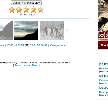
Рейтинг
:
4.5
/
2
щая
|
47
48
49
50
51
[
52
]
53
54
55
56
57
|
Следующая »
ентарии могут только зарегистрированные пользователи.
[17.12.
[
Регистрация
|
Вход
]
На «К
(комм
[23.11.
Секре
(комм
[10.09.
На «Г
(комм