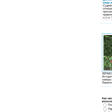
виде 
Судебн
отноше
проток
правон
ч.1 ст.
ЛЕРМО
Историч
сквера 
Лермонт
Как ча
велоси
По
Па