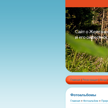
Главная
|
Регистрация
|
Вход
Фотоальбомы
Главная
»
Фотоальбом
»
Прир