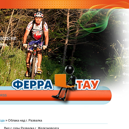
Гла
Кат
Ист
«Н
Биб
Кат
Фо
Фо
Бло
Кар
|
RSS
Инф
Гос
Обр
ода
» Облака над г. Развалка
Наш
Вид с горы Развалка г. Железноводск