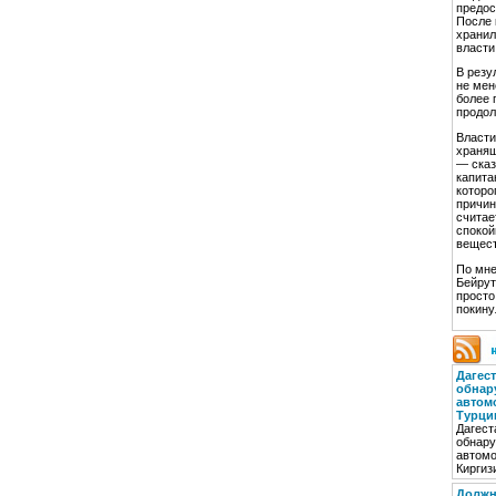
предос
После 
хранил
власти
В резу
не мен
более 
продол
Власти
хранящ
— сказ
капита
которо
причин
считае
спокой
вещест
По мне
Бейрут
просто
покину
Дагес
обнар
автом
Турци
Дагест
обнару
автомо
Киргиз
Должн