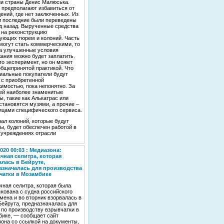
и страны Денис Малюська.
 предполагают избавиться от
ений, где нет заключенных. Из
 последние были переведены
д назад. Вырученные средства
 на реконструкцию
ующих тюрем и колоний. Часть
могут стать коммерческими, то
за улучшенные условия
ания можно будет заплатить.
то эксперимент, но он может
общепринятой практикой. Что
иальные покупатели будут
 с приобретенной
имостью, пока непонятно. За
ей наиболее знаменитые
ы, такие как Алькатрас или
становятся музями, а прочие –
ицами специфического сервиса.
ал колоний, которые будут
ы, будет обеспечен работой в
 учреждениях отрасли
2020 00:03 : Медиазона:
чная селитра, которая
лась в Бейруте,
азначалась для производства
чатки в Мозамбике
ная селитра, которая была
кована с судна российского
мена и во вторник взорвалась в
Бейрута, предназначалась для
 по производству взрывчатки в
ике, — сообщает сайт
она со ссылкой на документы,