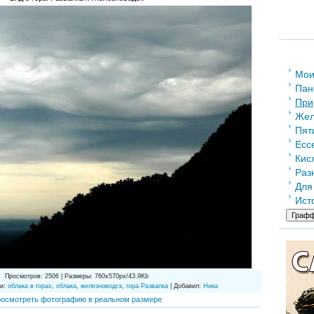
Мои
Пан
При
Жел
Пят
Есс
Кис
Раз
Для
Ист
Просмотров
: 2506 |
Размеры
: 760x570px/43.9Kb
и
:
облака в горах
,
облака
,
железноводск
,
гора Развалка
|
Добавил
:
Ника
осмотреть фотографию в реальном размере