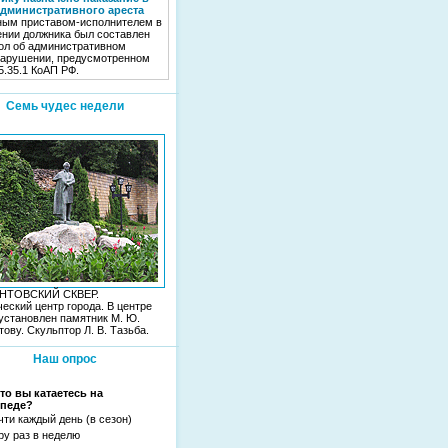
административного ареста
ым приставом-исполнителем в
нии должника был составлен
ол об административном
арушении, предусмотренном
 5.35.1 КоАП РФ.
Семь чудес недели
НТОВСКИЙ СКВЕР.
еский центр города. В центре
установлен памятник М. Ю.
ову. Скульптор Л. В. Тазьба.
Наш опрос
сто вы катаетесь на
педе?
чти каждый день (в сезон)
ру раз в неделю