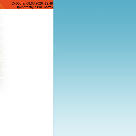
Суббота, 08.08.2026, 19:48
Приветствую Вас
Гость
вная страница
алог статей
ория Железноводска
А СВОИХ ДВОИХ»
лиотека
алог файлов
тоальбомы
рум
г
та Железноводска
ормация о сайте
тевая книга
атная связь
и партнеры