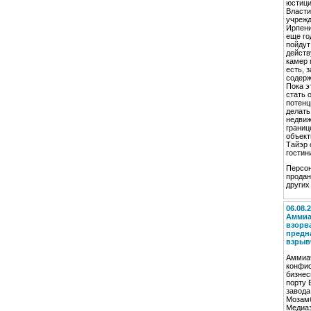
юстици
Власти
учрежд
Ирпени
еще го
пойдут
действ
камер 
есть, 
содерж
Пока э
стать 
потенц
делать
недвиж
границ
объект
Тайэр 
гостин
Персон
продан
других
06.08.
Аммиа
взорва
предн
взрыв
Аммиач
конфис
бизнес
порту 
завода
Мозамб
Медиаз