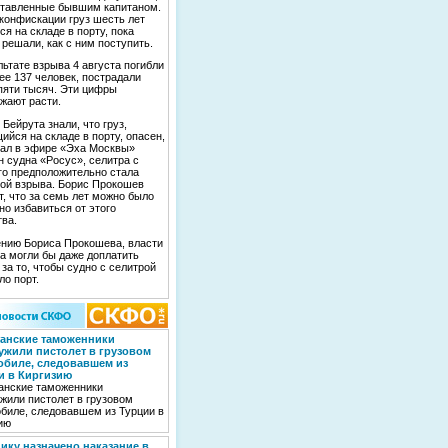
тавленные бывшим капитаном.
конфискации груз шесть лет
ся на складе в порту, пока
 решали, как с ним поступить.
льтате взрыва 4 августа погибли
ее 137 человек, пострадали
пяти тысяч. Эти цифры
жают расти.
 Бейрута знали, что груз,
ийся на складе в порту, опасен,
ал в эфире «Эха Москвы»
н судна «Росус», селитра с
го предположительно стала
ой взрыва. Борис Прокошев
т, что за семь лет можно было
но избавиться от этого
ва.
нию Бориса Прокошева, власти
а могли бы даже доплатить
 за то, чтобы судно с селитрой
ло порт.
танские таможенники
ужили пистолет в грузовом
обиле, следовавшем из
и в Киргизию
анские таможенники
жили пистолет в грузовом
биле, следовавшем из Турции в
ию
ику назначено наказание в