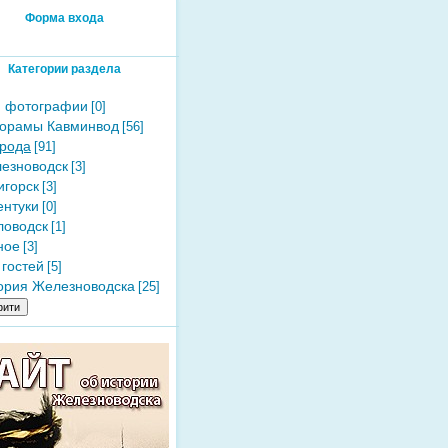
Форма входа
Категории раздела
 фотографии
[0]
орамы Кавминвод
[56]
рода
[91]
езноводск
[3]
игорск
[3]
ентуки
[0]
ловодск
[1]
ное
[3]
 гостей
[5]
ория Железноводска
[25]