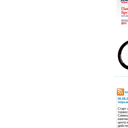
06.08.
тюрьм
Старт 
торжес
Симво
кампан
центр 
дейст