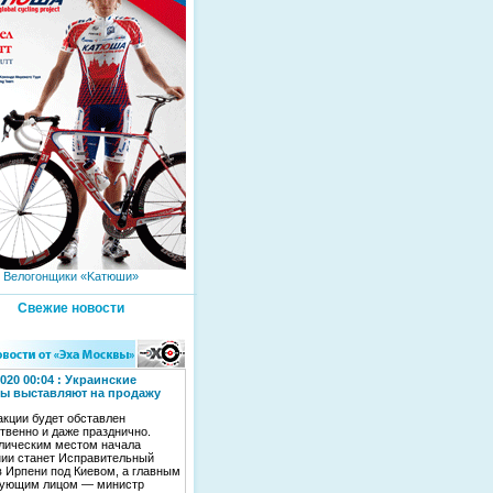
Велогонщики «Kaтюши»
Свежие новости
2020 00:04 : Украинские
ы выставляют на продажу
акции будет обставлен
твенно и даже празднично.
лическим местом начала
ии станет Исправительный
в Ирпени под Киевом, а главным
вующим лицом — министр