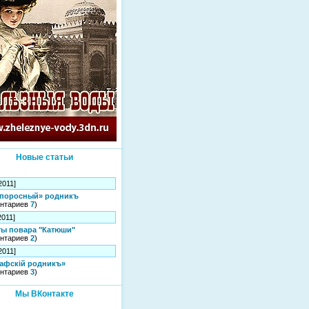
Новые статьи
2011]
упоросный» родникъ
ентариев
7
)
2011]
ты повара "Катюши"
ентариев
2
)
2011]
рафскій родникъ»
ентариев
3
)
Мы ВКонтакте