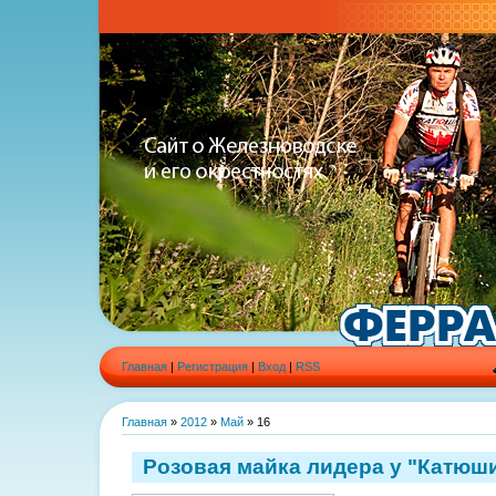
Главная
|
Регистрация
|
Вход
|
RSS
Главная
»
2012
»
Май
»
16
Розовая майка лидера у "Катюши