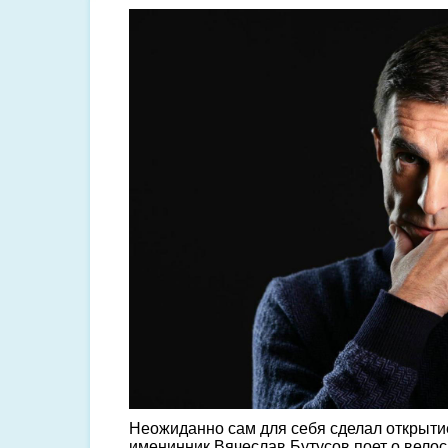
Неожиданно сам для себя сделал открыти
именинник Вячеслав Бутусов поет о велос