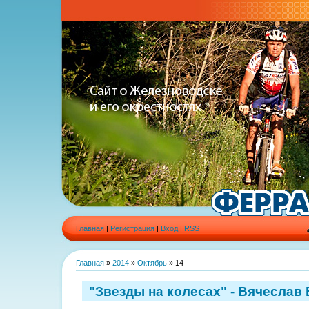
Главная
|
Регистрация
|
Вход
|
RSS
Главная
»
2014
»
Октябрь
»
14
"Звезды на колесах" - Вячеслав